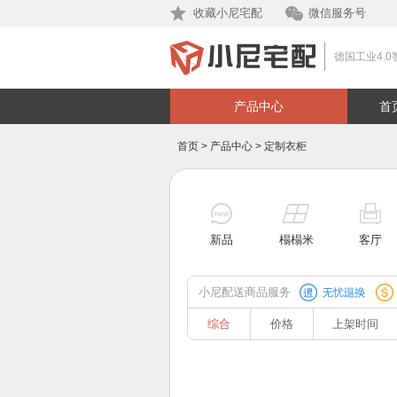
收藏小尼宅配
微信服务号
德国工业4.0
产品中心
首
首页
>
产品中心
>
定制衣柜
新品
榻榻米
客厅
小尼配送商品服务
综合
价格
上架时间