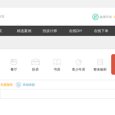
智造
健康环保
页
精选案例
找设计师
在线DIY
在线下单
餐厅
卧房
书房
青少年房
整体橱柜