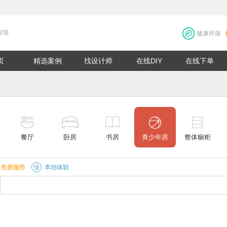
智造
健康环保
页
精选案例
找设计师
在线DIY
在线下单
餐厅
卧房
书房
青少年房
整体橱柜