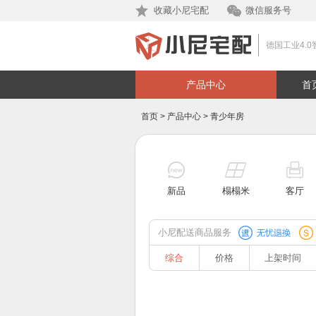
收藏小尼宅配
微信服务号
德国工业4.0
产品中心
首
首页
>
产品中心
>
青少年房
新品
榻榻米
客厅
小尼配送商品服务
综合
价格
上架时间