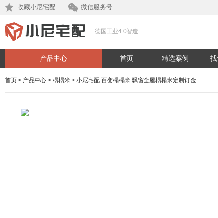
收藏小尼宅配
微信服务号
德国工业4.0智造
产品中心
首页
精选案例
找
首页
>
产品中心
>
榻榻米
>
小尼宅配 百变榻榻米 飘窗全屋榻榻米定制订金